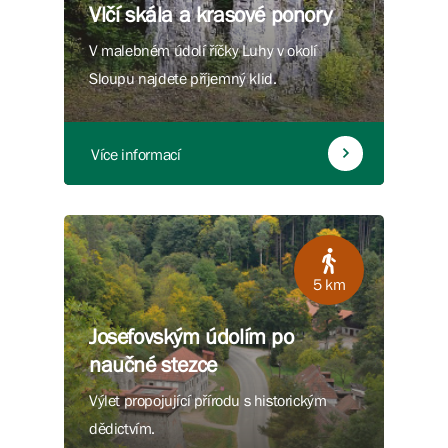
Vlčí skála a krasové ponory
V malebném údolí říčky Luhy v okolí
Sloupu najdete příjemný klid.
Více informací
5 km
Josefovským údolím po
naučné stezce
Výlet propojující přírodu s historickým
dědictvím.