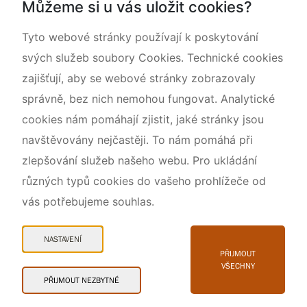
Můžeme si u vás uložit cookies?
O nás
Tyto webové stránky používají k poskytování
svých služeb soubory Cookies. Technické cookies
zajišťují, aby se webové stránky zobrazovaly
správně, bez nich nemohou fungovat. Analytické
cookies nám pomáhají zjistit, jaké stránky jsou
navštěvovány nejčastěji. To nám pomáhá při
zlepšování služeb našeho webu. Pro ukládání
různých typů cookies do vašeho prohlížeče od
vás potřebujeme souhlas.
Mapa webu
Prohlášení o přístupnosti
NASTAVENÍ
Cookies
PŘIJMOUT
VŠECHNY
Snadné čtení
PŘIJMOUT NEZBYTNÉ
© 2026 AOPK ČR