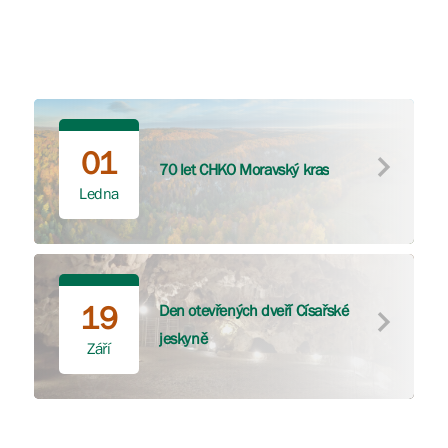
01
70 let CHKO Moravský kras
Ledna
19
Den otevřených dveří Císařské
jeskyně
Září