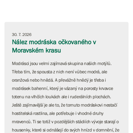
30. 7. 2026
Nález modráska očkovaného v
Moravském krasu
Modrásci jsou velmi zajímavá skupina našich motýlů.
Třeba tím, že spousta z nich není vůbec modrá, ale
oranžová nebo hnědá. A převážně hnědý je třeba i
modrásek bahenní, který je vázaný na porosty krvavce
totenu na vlhčích loukách ale i ruderálních plochách.
Ještě zajímavější je ale to, že tomuto modráskovi nestačí
hostitelská rostlina, ale potřebuje i vhodné druhy
mravenců. Ti se totiž v pozdějších stádiích vývoje starají o
housenky, které si odnášejí do svých hnízd v domnění, že