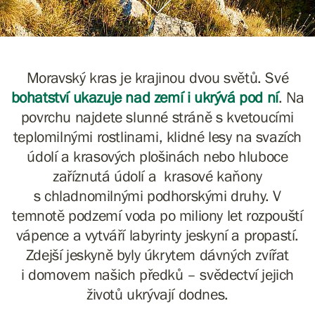
Moravský kras je krajinou dvou světů. Své
bohatství ukazuje nad zemí i
ukrývá
pod ní
. Na
povrchu najdete slunné stráně s kvetoucími
teplomilnými rostlinami, klidné lesy na svazích
údolí a krasových plošinách nebo hluboce
zaříznutá údolí a krasové kaňony
s chladnomilnými podhorskými druhy. V
temnotě podzemí voda po miliony let rozpouští
vápence a vytváří labyrinty jeskyní a propastí.
Zdejší jeskyně byly úkrytem dávných zvířat
i domovem našich předků – svědectví jejich
životů ukrývají dodnes.