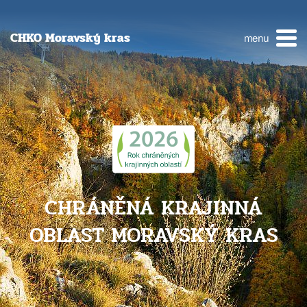
CHKO Moravský kras
menu
CHRÁNĚNÁ KRAJINNÁ
OBLAST MORAVSKÝ KRAS