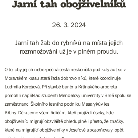
Jarní tah obojživelníků
26. 3. 2024
Jarní tah žab do rybníků na místa jejich
rozmnožování už je v plném proudu.
O to, aby jejich nebezpečná cesta neskončila pod koly aut se v
Moravském krasu stará řada dobrovolníků, které koordinuje
Ludmila Korešová. Při stavbě bariér u Křtinského arboreta
pomohli například studenti Mendelovy univerzity v Brně spolu se
zaměstnanci Školního lesního podniku Masarykův les
Křtiny. Děkujeme všem řidičům, kteří projíždí úseky, kde
obojživelníci migrují obzvláště ohleduplně i přesto, že značky,
které na migrující obojživelníky v Josefově upozorňovaly, opět