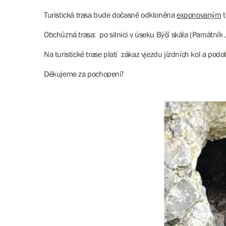
Turistická trasa bude dočasně odkloněna
exponovaným
t
Obchůzná trasa: po silnici v úseku Býčí skála (Památník 
Na turistické trase platí zákaz vjezdu jízdních kol a pod
Děkujeme za pochopení!