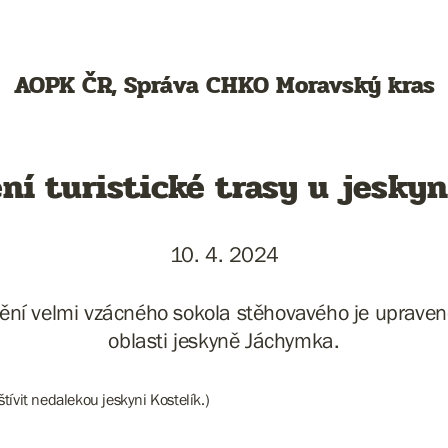
AOPK ČR, Správa CHKO Moravský kras
ní turistické trasy u jesky
10. 4. 2024
ění velmi vzácného sokola stěhovavého je upraveno
oblasti jeskyně Jáchymka.
vit nedalekou jeskyni Kostelík.)