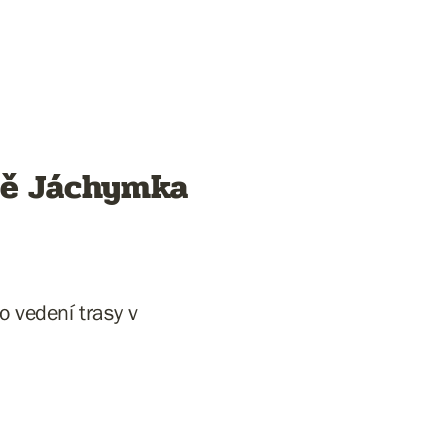
ně Jáchymka
 vedení trasy v