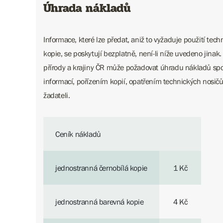
Úhrada nákladů
Informace, které lze předat, aniž to vyžaduje použití tec
kopie, se poskytují bezplatně, není-li níže uvedeno jinak
přírody a krajiny ČR může požadovat úhradu nákladů sp
informací, pořízením kopií, opatřením technických nosič
žadateli.
Ceník nákladů
jednostranná černobílá kopie
1 Kč
jednostranná barevná kopie
4 Kč