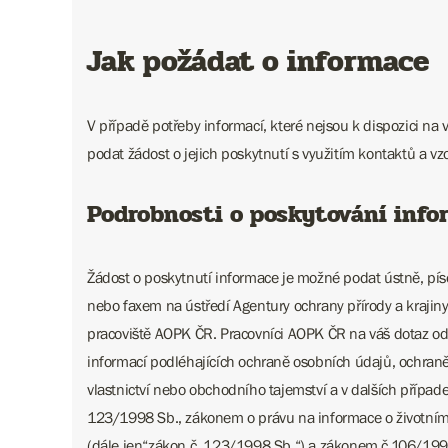
Jak požádat o informace
V případě potřeby informací, které nejsou k dispozici na
podat žádost o jejich poskytnutí s využitím kontaktů a vz
Podrobnosti o poskytování info
Žádost o poskytnutí informace je možné podat ústně, píse
nebo faxem na ústředí Agentury ochrany přírody a krajin
pracoviště AOPK ČR. Pracovníci AOPK ČR na váš dotaz od
informací podléhajících ochraně osobních údajů, ochran
vlastnictví nebo obchodního tajemství a v dalších příp
123/1998 Sb., zákonem o právu na informace o životním 
(dále jen“zákon č. 123/1998 Sb.“) a zákonem č.106/19