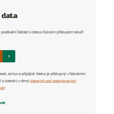
 data
 podávání žádostí o data s řízeným přístupem slouží
ek, smluv a přijatých faktur je přístupný v Národním
l o datech) v rámci
datových sad poskytovaných
edí
:
vek