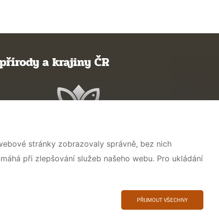
přírody a krajiny ČR
 webové stránky zobrazovaly správně, bez nich
omáhá při zlepšování služeb našeho webu. Pro ukládání
PŘIJMOUT VŠECHNY