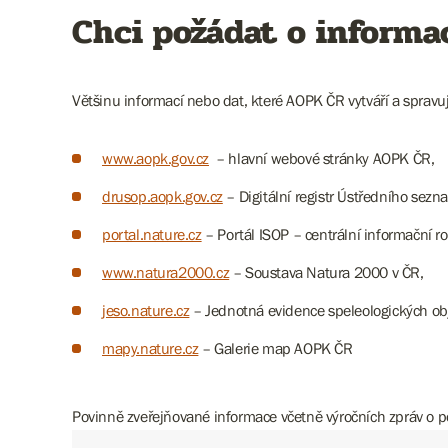
Chci požádat o informa
Většinu informací nebo dat, které AOPK ČR vytváří a spravuj
www.aopk.gov.cz
– hlavní webové stránky AOPK ČR,
drusop.aopk.gov.cz
– Digitální registr Ústředního sezn
portal.nature.cz
– Portál ISOP – centrální informační 
www.natura2000.cz
– Soustava Natura 2000 v ČR,
jeso.nature.cz
– Jednotná evidence speleologických ob
mapy.nature.cz
– Galerie map AOPK ČR
Povinně zveřejňované informace včetně výročních zpráv o po