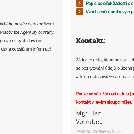
Popis položek žádosti o d
Vzor licenční smlouvy o p
hnického nosiče nebo pořízení
. Pracoviště Agentury ochrany
Kontakt:
ojených s vyhledáváním
ů dat a odesláním informací
Žádost o data, která nejsou k d
se poskytování údajů o území 
adresu dataservis@nature.cz nebo
Pouze ve věci žádosti o data (
kontakt v levém sloupci níže).
Mgr. Jan
Votrubec
Vedoucí oddělení ÚSOP