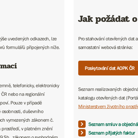
Jak požádat o
 výše uvedených odkazech, lze
Pro stahování otevřených dat a
orů formulářů připojených níže.
samostatní webová stránka:
rmací
Poskytování dat AOPK ČR
mně, telefonicky, elektronicky
Seznam realizovaných objednáv
y ČR nebo na regionální
katalogu otevřených dat (Portá
poví. Pouze v případě
Ministerstvem životního prostř
ě osobnosti, duševního
adech vymezených zákonem č.
Seznam smluv a objedná
prostředí, v platném znění
Seznam přijatých faktur
99 Sb., zákonem o svobodném