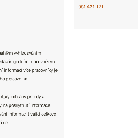
951 421 121
zsáhlým vyhledáváním
ledávání jedním pracovníkem
 informací více pracovníky je
ho pracovníka.
ntury ochrany přírody a
y na poskytnutí informace
ní informací trvající celkově
áhlé.