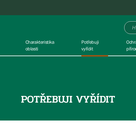
Charakteristika
Potřebuji
Ochr
oblasti
vyřídit
příro
POTŘEBUJI VYŘÍDIT