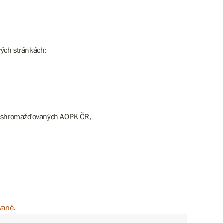
vých stránkách:
ředí shromažďovaných AOPK ČR,
vané
.