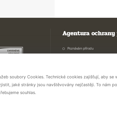
Agentura ochrany 
Poznávám přírodu
Potřebuji vyřídit
Chráníme přírodu a krajinu
Pečujeme o přírodu a krajinu
užeb soubory Cookies. Technické cookies zajišťují, aby se
Dokumentujeme přírodu
stit, jaké stránky jsou navštěvovány nejčastěji. To nám p
O nás
třebujeme souhlas.
© 2026 AOPK ČR