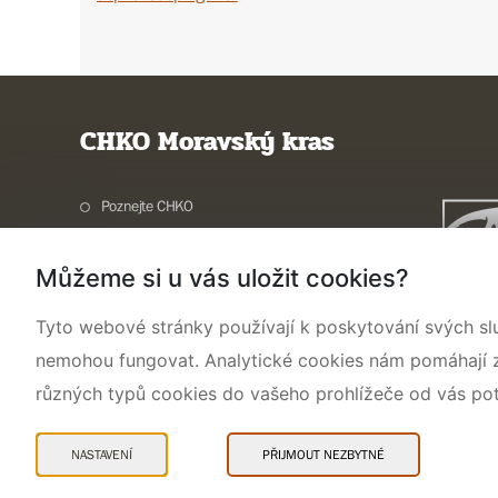
CHKO Moravský kras
Poznejte CHKO
Charakteristika oblasti
Můžeme si u vás uložit cookies?
Ochrana přírody
Potřebuji vyřídit
Tyto webové stránky používají k poskytování svých sl
Aktuality a akce
nemohou fungovat. Analytické cookies nám pomáhají zji
Kontakty
různých typů cookies do vašeho prohlížeče od vás po
NASTAVENÍ
PŘIJMOUT NEZBYTNÉ
Mapa webu
Prohlášení o přístupnosti
Cookies
Snadné čtení