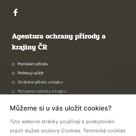
Agentura ochrany přírody a
krajiny ČR
Poznávám přírodu
Potřebuji vyřídit
Chráníme přírodu a krajinu
Pečujeme o přírodu a krajinu
Dokumentujeme přírodu
Můžeme si u vás uložit cookies?
O nás
Tyto webové stránky používají k poskytování
svých služeb soubory Cookies. Technické cookies