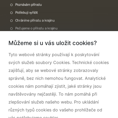
Poznávám přírodu
Potřebuji vyřídit
Chráníme přírodu a krajinu
Pečujeme o přírodu a krajinu
Dokumentujeme přírodu
Můžeme si u vás uložit cookies?
O nás
Tyto webové stránky používají k poskytování
svých služeb soubory Cookies. Technické cookies
zajišťují, aby se webové stránky zobrazovaly
správně, bez nich nemohou fungovat. Analytické
cookies nám pomáhají zjistit, jaké stránky jsou
navštěvovány nejčastěji. To nám pomáhá při
zlepšování služeb našeho webu. Pro ukládání
různých typů cookies do vašeho prohlížeče od
vás potřebujeme souhlas.