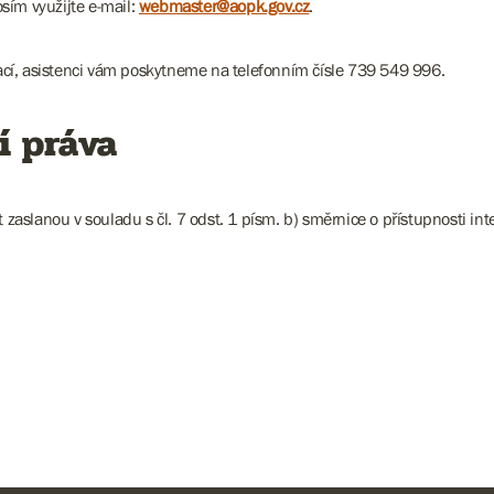
sím využijte e-mail:
webmaster@aopk.gov.cz
.
cí, asistenci vám poskytneme na telefonním čísle 739 549 996.
í práva
slanou v souladu s čl. 7 odst. 1 písm. b) směrnice o přístupnosti inte