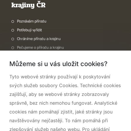
krajiny ČR
Poznávám přírodu
Potřebuji vyřídit
Chráníme přírodu a krajinu
Pečujeme o přírodu a krajinu
Dokumentujeme přírodu
Můžeme si u vás uložit cookies?
O nás
Tyto webové stránky používají k poskytování
svých služeb soubory Cookies. Technické cookies
zajišťují, aby se webové stránky zobrazovaly
správně, bez nich nemohou fungovat. Analytické
cookies nám pomáhají zjistit, jaké stránky jsou
navštěvovány nejčastěji. To nám pomáhá při
zlepšování služeb našeho webu. Pro ukládání