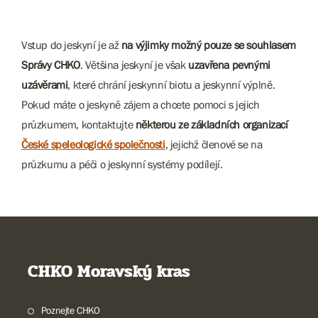
Vstup do jeskyní je až
na výjimky možný pouze se souhlasem
Správy CHKO
. Většina jeskyní je však
uzavřena pevnými
uzávěrami
, které chrání jeskynní biotu a jeskynní výplně.
Pokud máte o jeskyně zájem a chcete pomoci s jejich
průzkumem, kontaktujte
některou ze základních organizací
České speleologické společnosti
, jejichž členové se na
průzkumu a péči o jeskynní systémy podílejí.
CHKO Moravský kras
Poznejte CHKO