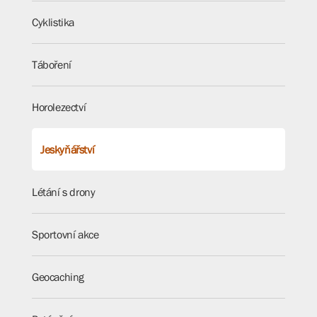
Cyklistika
Táboření
Horolezectví
Jeskyňářství
Létání s drony
Sportovní akce
Geocaching